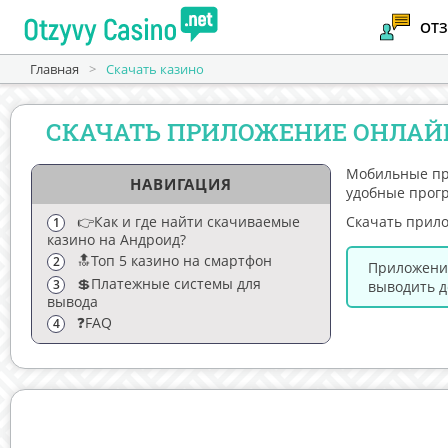
ОТЗ
Главная
>
Скачать казино
СКАЧАТЬ ПРИЛОЖЕНИЕ ОНЛАЙН
Мобильные пр
НАВИГАЦИЯ
удобные прогр
👉Как и где найти скачиваемые
Скачать прило
казино на Андроид?
🔝Топ 5 казино на смартфон
Приложение
💲Платежные системы для
выводить д
вывода
❓FAQ