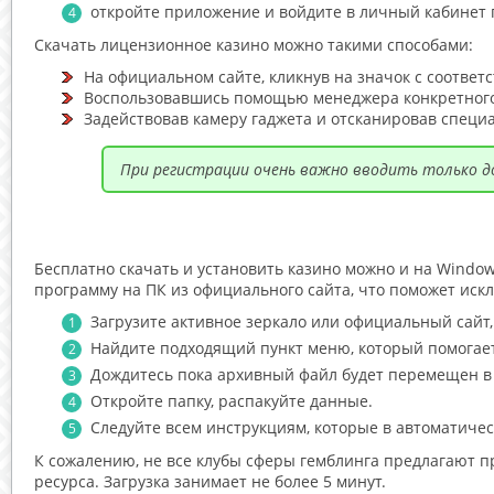
откройте приложение и войдите в личный кабинет
Скачать лицензионное казино можно такими способами:
На официальном сайте, кликнув на значок с соотве
Воспользовавшись помощью менеджера конкретного 
Задействовав камеру гаджета и отсканировав специ
При регистрации очень важно вводить только д
Бесплатно скачать и установить казино можно и на Window
программу на ПК из официального сайта, что поможет искл
Загрузите активное зеркало или официальный сайт
Найдите подходящий пункт меню, который помогает
Дождитесь пока архивный файл будет перемещен в
Откройте папку, распакуйте данные.
Следуйте всем инструкциям, которые в автоматиче
К сожалению, не все клубы сферы гемблинга предлагают 
ресурса. Загрузка занимает не более 5 минут.