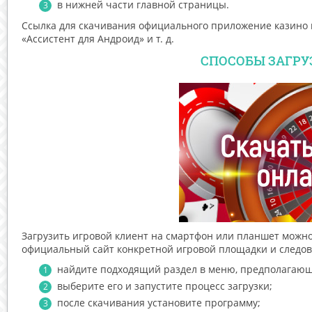
в нижней части главной страницы.
Ссылка для скачивания официального приложение казино н
«Ассистент для Андроид» и т. д.
СПОСОБЫ ЗАГРУЗ
Загрузить игровой клиент на смартфон или планшет можно 
официальный сайт конкретной игровой площадки и следов
найдите подходящий раздел в меню, предполагаю
выберите его и запустите процесс загрузки;
после скачивания установите программу;