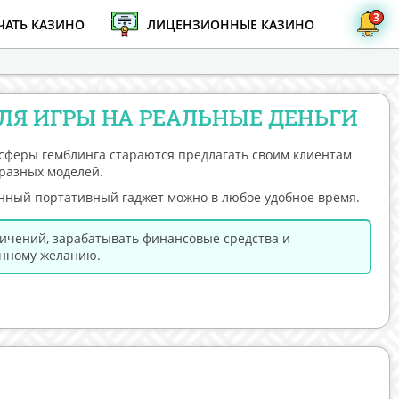
ЧАТЬ КАЗИНО
ЛИЦЕНЗИОННЫЕ КАЗИНО
ЛЯ ИГРЫ НА РЕАЛЬНЫЕ ДЕНЬГИ
сферы гемблинга стараются предлагать своим клиентам
разных моделей.
енный портативный гаджет можно в любое удобное время.
ичений, зарабатывать финансовые средства и
енному желанию.