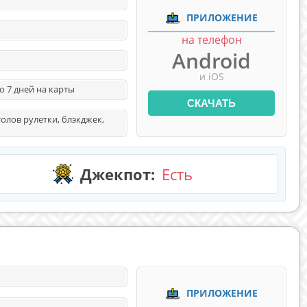
ПРИЛОЖЕНИЕ
на телефон
Android
и iOS
о 7 дней на карты
СКАЧАТЬ
толов рулетки, блэкджек,
Джекпот:
Есть
ПРИЛОЖЕНИЕ