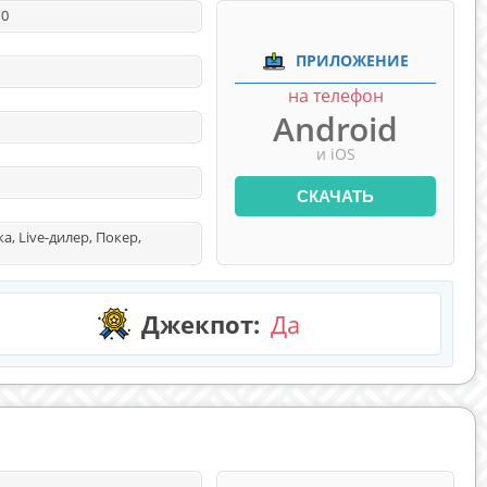
10
ПРИЛОЖЕНИЕ
на телефон
Android
и iOS
СКАЧАТЬ
, Live-дилер, Покер,
Джекпот:
Да