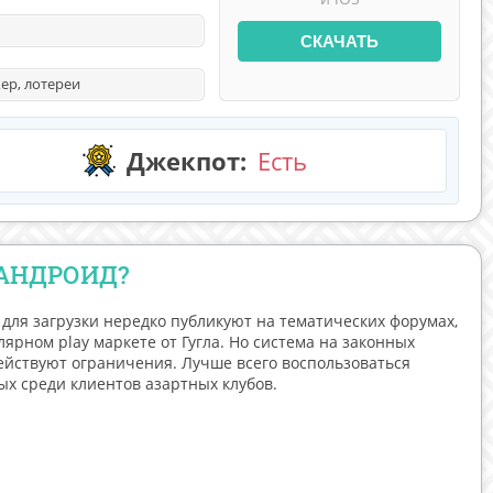
СКАЧАТЬ
кер, лотереи
Джекпот:
Есть
 АНДРОИД?
для загрузки нередко публикуют на тематических форумах,
ярном play маркете от Гугла. Но система на законных
ействуют ограничения. Лучше всего воспользоваться
ых среди клиентов азартных клубов.